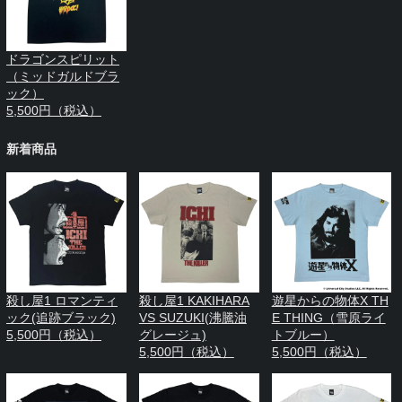
ドラゴンスピリット
（ミッドガルドブラ
ック）
5,500円（税込）
新着商品
殺し屋1 ロマンティ
殺し屋1 KAKIHARA
遊星からの物体X TH
ック(追跡ブラック)
VS SUZUKI(沸騰油
E THING（雪原ライ
5,500円（税込）
グレージュ)
トブルー）
5,500円（税込）
5,500円（税込）