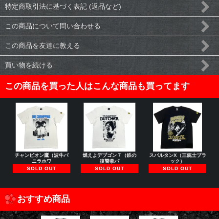
特定商取引法に基づく表記 (返品など)
この商品について問い合わせる
この商品を友達に教える
買い物を続ける
この商品を買った人はこんな商品も買ってます
チャンピオン鷹（波牛バ
燃えよデブゴン７（鉄の
スパルタンX（三銃士ブラ
ニラホワ
復讐拳バ
ック）
SOLD OUT
SOLD OUT
SOLD OUT
おすすめ商品