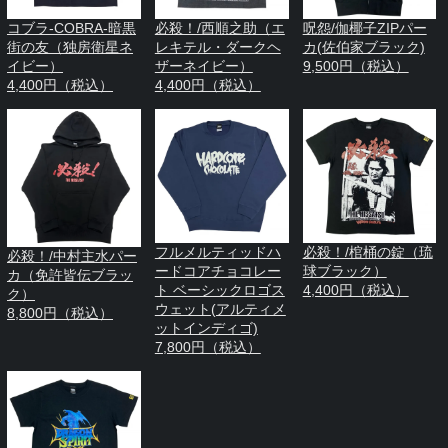
コブラ-COBRA-暗黒
必殺！/西順之助（エ
呪怨/伽椰子ZIPパー
街の友（独房衛星ネ
レキテル・ダークヘ
カ(佐伯家ブラック)
イビー）
ザーネイビー）
9,500円（税込）
4,400円（税込）
4,400円（税込）
フルメルティッドハ
必殺！/棺桶の錠（琉
必殺！/中村主水パー
ードコアチョコレー
球ブラック）
カ（免許皆伝ブラッ
ト ベーシックロゴス
4,400円（税込）
ク）
ウェット(アルティメ
8,800円（税込）
ットインディゴ)
7,800円（税込）