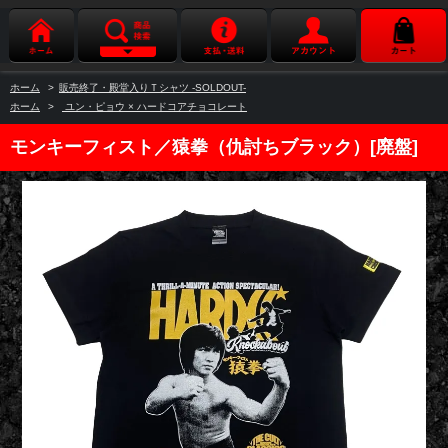
ホーム
>
販売終了・殿堂入りＴシャツ -SOLDOUT-
ホーム
>
ユン・ピョウ × ハードコアチョコレート
モンキーフィスト／猿拳（仇討ちブラック）[廃盤]