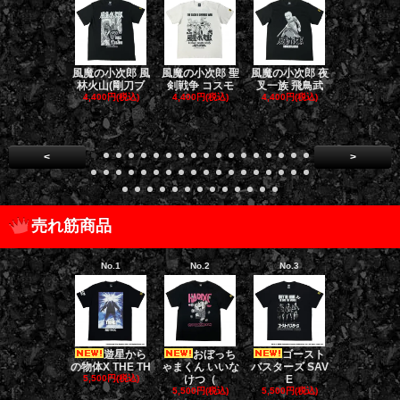
風魔の小次郎 風
風魔の小次郎 聖
風魔の小次郎 夜
風魔の小次郎
林火山(剛刀ブ
剣戦争 コスモ
叉一族 飛鳥武
魔一族 竜
4,400円(税込)
4,400円(税込)
4,400円(税込)
4,400円(税
<
>
売れ筋商品
No.1
No.2
No.3
No.4
遊星から
おぼっち
ゴースト
ゴー
の物体X THE TH
ゃまくん いいな
バスターズ SAV
バスターズ 
5,500円(税込)
けつ（
E
ージャ
5,500円(税込)
5,500円(税込)
5,500円(税