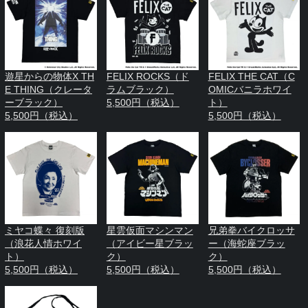
遊星からの物体X TH
FELIX ROCKS（ド
FELIX THE CAT（C
E THING（クレータ
ラムブラック）
OMICバニラホワイ
ーブラック）
5,500円（税込）
ト）
5,500円（税込）
5,500円（税込）
ミヤコ蝶々 復刻版
星雲仮面マシンマン
兄弟拳バイクロッサ
（浪花人情ホワイ
（アイビー星ブラッ
ー（海蛇座ブラッ
ト）
ク）
ク）
5,500円（税込）
5,500円（税込）
5,500円（税込）