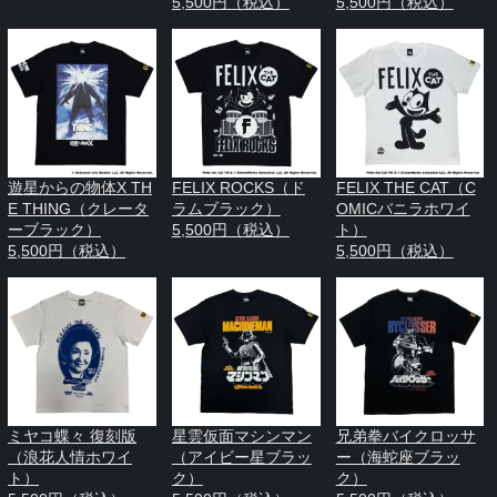
5,500円（税込）
5,500円（税込）
遊星からの物体X TH
FELIX ROCKS（ド
FELIX THE CAT（C
E THING（クレータ
ラムブラック）
OMICバニラホワイ
ーブラック）
5,500円（税込）
ト）
5,500円（税込）
5,500円（税込）
ミヤコ蝶々 復刻版
星雲仮面マシンマン
兄弟拳バイクロッサ
（浪花人情ホワイ
（アイビー星ブラッ
ー（海蛇座ブラッ
ト）
ク）
ク）