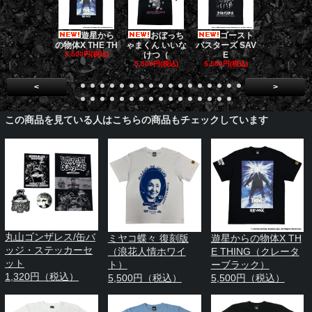
遊星から
おぼっち
ゴースト
ゴー
の物体X THE TH
ゃまくん いいな
バスターズ SAV
バスターズ 
5,500円(税込)
けつ（
E
ージャ
5,500円(税込)
5,500円(税込)
5,500円(税
<
>
この商品を見ている人はこちらの商品もチェックしています
丸山ゴンザレス/缶バ
ミヤコ蝶々 復刻版
遊星からの物体X TH
ッジ・ステッカーセ
（浪花人情ホワイ
E THING（クレータ
ット
ト）
ーブラック）
1,320円（税込）
5,500円（税込）
5,500円（税込）