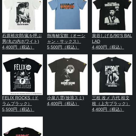
石原裕次郎/嵐を呼ぶ
熱海秘宝館（オーシ
泉谷しげる/90’S BAL
男(丸の内ホワイト)
ャン・サックス）
LAD
4,400円（税込）
5,500円（税込）
4,400円（税込）
FELIX ROCKS（ド
小泉八雲(放浪スミ)
三枝 改メ 六代 桂文
ラムブラック）
4,400円（税込）
枝（上方ブラック）
5,500円（税込）
4,400円（税込）