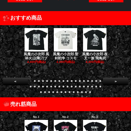
おすすめ商品
風魔の小次郎 風
風魔の小次郎 聖
風魔の小次郎 夜
風魔の小次郎
林火山(剛刀ブ
剣戦争 コスモ
叉一族 飛鳥武
魔一族 竜
4,400円(税込)
4,400円(税込)
4,400円(税込)
4,400円(税
<
>
売れ筋商品
No.1
No.2
No.3
No.4