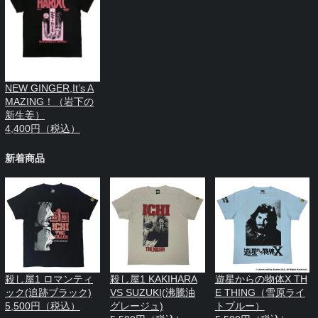
NEW GINGER,It’s A
MAZING！（岩下の
新生姜）
4,400円（税込）
新着商品
殺し屋1 ロマンティ
殺し屋1 KAKIHARA
遊星からの物体X TH
ック(追跡ブラック)
VS SUZUKI(沸騰油
E THING（雪原ライ
5,500円（税込）
グレージュ)
トブルー）