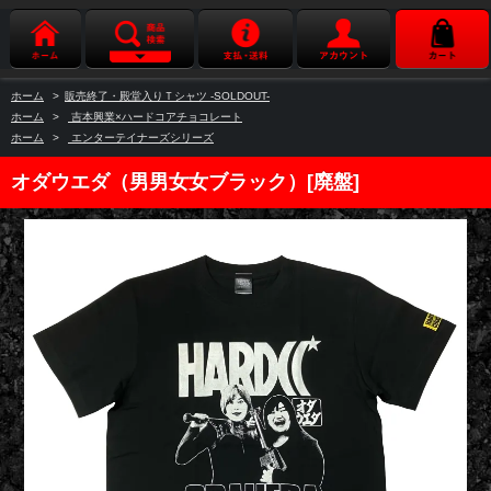
ホーム
>
販売終了・殿堂入りＴシャツ -SOLDOUT-
ホーム
>
吉本興業×ハードコアチョコレート
ホーム
>
エンターテイナーズシリーズ
オダウエダ（男男女女ブラック）[廃盤]