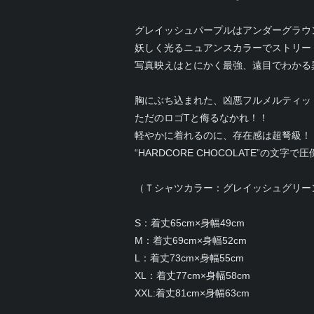
グレイッシュパープルはアンダーグラウ
妖しく光るニュアンスカラーでストリー
写真映えはとにかく最強、遠目でわかる
胸にぶち込まれた、凶悪フルメルティッ
ただのロゴTと侮るなかれ！！
軽やかに着れるのに、存在感は超弩級！
“HARDCORE CHOCOLATE”の文
（Ｔシャツカラー：グレイッシュグリー
S：着丈65cm×身幅49cm
M：着丈69cm×身幅52cm
L：着丈73cm×身幅55cm
XL：着丈77cm×身幅58cm
XXL:着丈81cm×身幅63cm