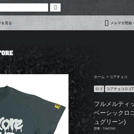
ツを見る
メルマガ登録
ホーム
>
コアチョコ
ロゴ
コアチョコロゴ
フルメルティ
ベーシックロゴ
ュグリーン)
型番：T-847GG