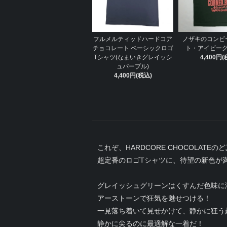
フルメルティッドハードコア
ノザキのコンビ
チョコレート ベーシックロゴ
ト・アイビー
Tシャツ(なまいきグレイッシ
4,400円(
ュパープル)
4,400円(税込)
これぞ、HARDCORE CHOCOLATEの
超定番のロゴTシャツに、待望の新色が
グレイッシュグリーンはくすんだ色味に
アーストーンで狂気を魅せつける！
一見落ち着いて見せかけて、静かに狂う
静かに尖るのに最適解な一着だ！