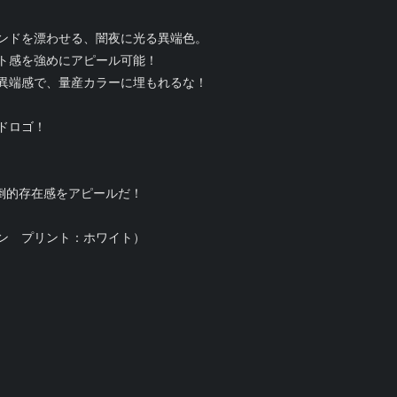
ンドを漂わせる、闇夜に光る異端色。
ト感を強めにアピール可能！
異端感で、量産カラーに埋もれるな！
ドロゴ！
字で圧倒的存在感をアピールだ！
ン プリント：ホワイト）