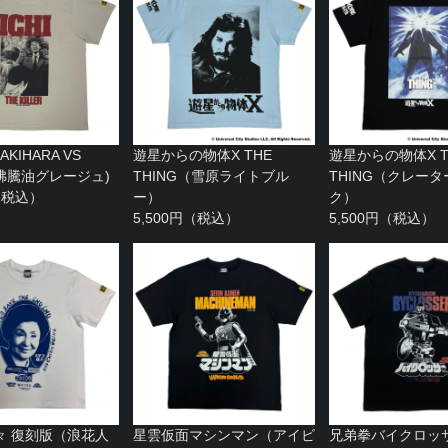
KIHARA VS
遊星からの物体X THE
遊星からの物体X T
I(沸騰油グレージュ)
THING（雪原ライトブル
THING（クレー
円（税込）
ー）
ク）
5,500円（税込）
5,500円（税込）
々 復刻版（浪花人
星雲仮面マシンマン（アイビ
兄弟拳バイクロッ