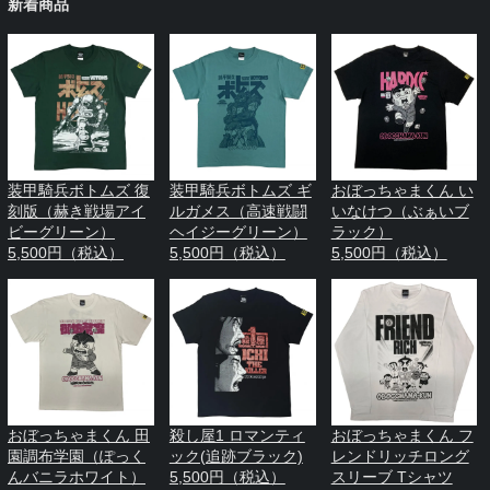
新着商品
装甲騎兵ボトムズ 復
装甲騎兵ボトムズ ギ
おぼっちゃまくん い
刻版（赫き戦場アイ
ルガメス（高速戦闘
いなけつ（ぶぁいブ
ビーグリーン）
ヘイジーグリーン）
ラック）
5,500円（税込）
5,500円（税込）
5,500円（税込）
おぼっちゃまくん 田
殺し屋1 ロマンティ
おぼっちゃまくん フ
園調布学園（ぽっく
ック(追跡ブラック)
レンドリッチロング
んバニラホワイト）
5,500円（税込）
スリーブ Tシャツ