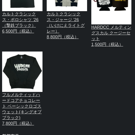
カルトクラシック
カルトクラシック
ス・ポロシャツ ’26
ス・ジャージ ’26
（撃鉄ブラック）
（いけにえライトグ
HARDCC メルティン
6,500円（税込）
レー）
グスカル クージーセ
8,800円（税込）
ット
1,500円（税込）
フルメルティッドハ
ードコアチョコレー
ト ベーシックロゴス
ウェット(キングオブ
ブラック)
7,800円（税込）