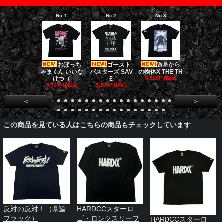
No.1
No.2
No.3
No.4
おぼっち
ゴースト
遊星から
[限定販売]
ゃまくん いいな
バスターズ SAV
の物体X THE TH
ドファーザ
けつ（
E
5,500円(税込)
5,500円(税
5,500円(税込)
5,500円(税込)
<
>
この商品を見ている人はこちらの商品もチェックしています
反対の反対！（暴論
HARDCCスターロ
ブラック）
ゴ・ロングスリーブ
HARDCCスターロ