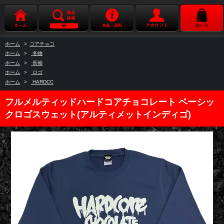
ホーム
>
コアチョコ
ホーム
>
冬物
ホーム
>
長袖
ホーム
>
ロゴ
ホーム
>
HARDCC
フルメルティッドハードコアチョコレート ベーシッ
クロゴスウェット(アルティメットインディゴ)