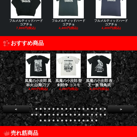
フルメルティッドハード
フルメルティッドハード
フルメルティッドハード
コアチョ
コアチョ
コアチョ
7,800円(税込)
4,400円(税込)
4,400円(税込)
おすすめ商品
風魔の小次郎 風
風魔の小次郎 聖
風魔の小次郎 夜
風魔の小次郎
林火山(剛刀ブ
剣戦争 コスモ
叉一族 飛鳥武
魔一族 竜
4,400円(税込)
4,400円(税込)
4,400円(税込)
4,400円(税
<
>
売れ筋商品