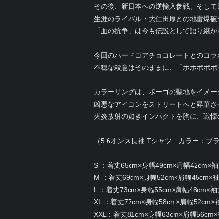
その後、新日本への逆輸入参戦、そして
生涯のライバル・大仁田厚との地雷爆破
「血の抗争」は今も伝説として語り継が
今回のハードコアチョコレートとのコラ
不穏な殺意はそのままに、「ポポポポポ
カラーリングは、ポーゴの聖地をイメー
凶悪なアイコンをストリートへと昇華さ
火炎放射の如きインパクトを胸に、戦慄
（5.6オンス長袖 Tシャツ カラー：ブ
S ：着丈65cm×身幅49cm×肩幅42cm×袖
M ：着丈69cm×身幅52cm×肩幅45cm×袖
L ：着丈73cm×身幅55cm×肩幅48cm×袖
XL ：着丈77cm×身幅58cm×肩幅52cm×
XXL：着丈81cm×身幅63cm×肩幅56cm×