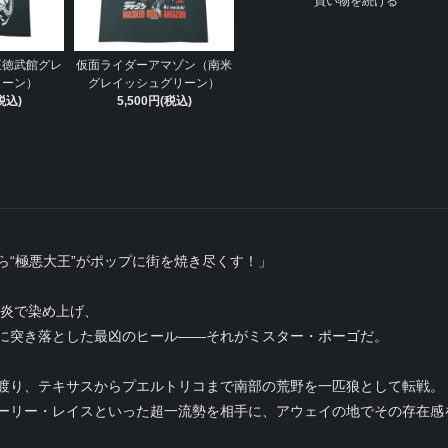
買い物を続ける
正徳武館グレ
仮面ライダーアマゾン（南米
リーン）
グレイッシュグリーン）
税込)
5,500円(税込)
ら“極悪大王”がポップに街を焼き尽くす！」
と炎で染め上げ、
に突き落とした最凶のヒール――それがミスター・ポーゴだ。
渡り、テキサスからプエルトリコまで南部の荒野を一匹狼として転戦。
ーリー・レイスといった超一流勢を相手に、アウェイの地でその存在感