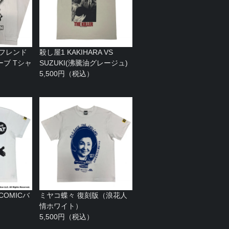
 フレンド
殺し屋1 KAKIHARA VS
ブ Tシャ
SUZUKI(沸騰油グレージュ)
）
5,500円（税込）
（COMICバ
ミヤコ蝶々 復刻版（浪花人
情ホワイト）
5,500円（税込）