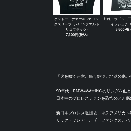
ケンドー・ナガサキ '26 ロン
片腕ドラゴン（
グスリーブTシャツ(プエルト
イッシュグ
リコブラック)
5,500円(
7,800円(税込)
「火を噴く悪意、轟く絶望。地獄の底か
90年代、FMWやW☆INGのリングを血
日本中のプロレスファンを恐怖のどん底
新日本プロレス退団後、単身アメリカへ
リック・フレアー、ザ・ファンクス、ハ