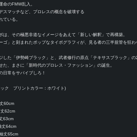
運命のFMW乱入。
デスマッチなど、プロレスの概念を破壊する
れている。
ボは、その極悪非道なイメージをあえて「新しい解釈」で再構築。
ーゴ」と刻まれたポップなタイポグラフィが、見る者の三半規管を狂わ
ジした「伊勢崎ブラック」と、武者修行の原点「テキサスブラック」の
せた、まさに「新時代のプロレス・ファッション」の誕生。
の日常をサバイブしろ！
ラック プリントカラー：ホワイト)
丈60cm
丈62cm
丈63cm
袖丈64cm
袖丈65cm