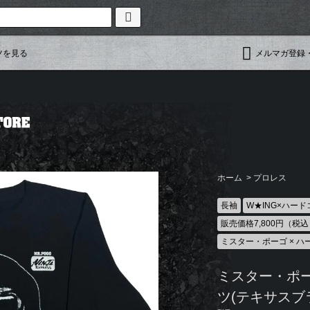
ツを見る
メルマガ登録
ホーム
>
プロレス
長袖
W★ING×ハー
販売価格7,800円（税
ミスター・ポーゴ × 
ミスター・ポー
ツ(テキサスブ