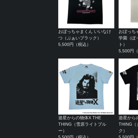
おぼっちゃまくん いいなけ
おぼっち
つ（ぶぁいブラック）
学園（ぽ
5,500円（税込）
ト）
5,500
遊星からの物体X THE
遊星からの
THING（雪原ライトブル
THING
ー）
ク）
5,500円（税込）
5,500